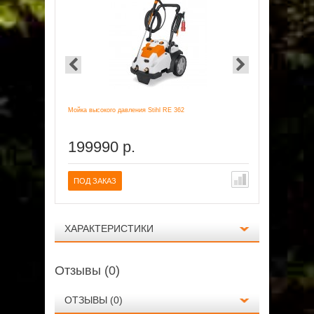
Мойка высокого давления Stihl RE 362
Мойка высоко
199990 р.
23799
ПОД ЗАКАЗ
ПОД ЗАК
ХАРАКТЕРИСТИКИ
Отзывы (0)
ОТЗЫВЫ (0)