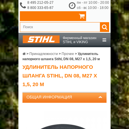
8 495 212-05-27
пн - пт 10:00 - 20:00
8 800 333-65-87
сб - вс 10:00 - 18:00
Фирменный магазин
STIHL и VIKING
STIHL
>
Принадлежности
>
Прочее
>
Удлинитель
напорного шланга Stihl, DN 08, M27 x 1,5, 20 м
УДЛИНИТЕЛЬ НАПОРНОГО
VIKING
ШЛАНГА STIHL, DN 08, M27 X
OCHSENKOPF
1,5, 20 М
ОБЩАЯ ИНФОРМАЦИЯ
ПРИНАДЛЕЖНОСТИ
О КОМПАНИИ
ДОСТАВКА