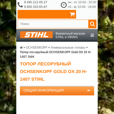
8 495 212-05-27
пн - пт 10:00 - 20:00
8 800 333-65-87
сб - вс 10:00 - 18:00
Фирменный магазин
STIHL и VIKING
STIHL
>
OCHSENKOPF
>
Универсальные топоры
>
Топор лесорубный OCHSENKOPF Gold OX 20 H-
1407 Stihl
VIKING
ТОПОР ЛЕСОРУБНЫЙ
OCHSENKOPF GOLD OX 20 H-
OCHSENKOPF
1407 STIHL
ПРИНАДЛЕЖНОСТИ
ОБЩАЯ ИНФОРМАЦИЯ
О КОМПАНИИ
ДОСТАВКА