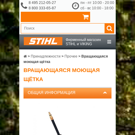
8 495 212-05-27
пн - пт 10:00 - 20:00
8 800 333-65-87
сб - вс 10:00 - 18:00
Фирменный магазин
STIHL и VIKING
STIHL
>
Принадлежности
>
Прочее
>
Вращающаяся
моющая щётка
ВРАЩАЮЩАЯСЯ МОЮЩАЯ
VIKING
ЩЁТКА
OCHSENKOPF
ОБЩАЯ ИНФОРМАЦИЯ
ПРИНАДЛЕЖНОСТИ
О КОМПАНИИ
ДОСТАВКА