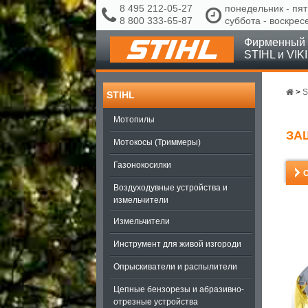
8 495 212-05-27
понедельник - пят
8 800 333-65-87
суббота - воскрес
Фирменный 
STIHL и VIK
>
S
STIHL
Мотопилы
ЗА
Мотокосы (Триммеры)
Газонокосилки
Воздуходувные устройства и
измельчители
Измельчители
Инструмент для живой изгороди
Опрыскиватели и распылители
Цепные бензорезы и абразивно-
отрезные устройства