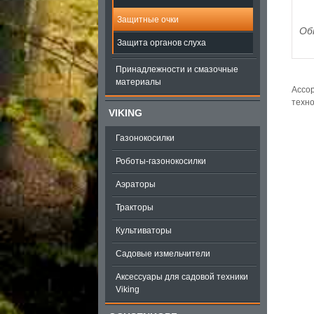
Защитные очки
Об
Защита органов слуха
Принадлежности и смазочные
материалы
Ассор
техно
VIKING
Газонокосилки
Роботы-газонокосилки
Аэраторы
Тракторы
Культиваторы
Садовые измельчители
Аксессуары для садовой техники
Viking