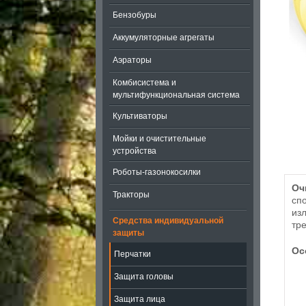
Бензобуры
Аккумуляторные агрегаты
Аэраторы
Комбисистема и
мультифункциональная система
Культиваторы
Мойки и очистительные
устройства
Роботы-газонокосилки
Оч
Тракторы
сп
из
Средства индивидуальной
тр
защиты
Ос
Перчатки
Защита головы
Защита лица