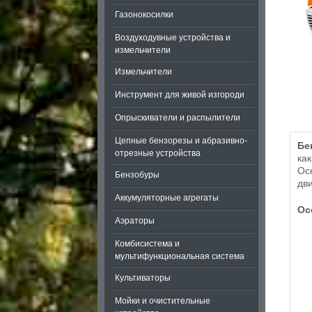
Газонокосилки
Воздуходувные устройства и
измельчители
Измельчители
Инструмент для живой изгороди
Опрыскиватели и распылители
Цепные бензорезы и абразивно-
Бе
отрезные устройства
ка
Ос
Бензобуры
дв
Аккумуляторные агрегаты
Ос
Аэраторы
Комбисистема и
мультифункциональная система
Культиваторы
Мойки и очистительные