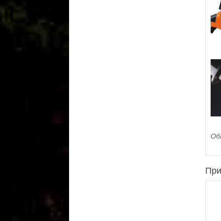
Об
При