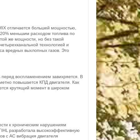
-MIX отличается большей мощностью,
 20% меньшим расходом топлива по
той же мощности, но без такой
 четырехканальной технологией и
са вредных выхлопных газов. Это
ь перед воспламенением завихряется. В
аметно повышается КПД двигателя. Как
ается крутящий момент в широком
вести к хроническим нарушениям
STIHL разработала высокоэффективную
ов с АС вибрация двигателя