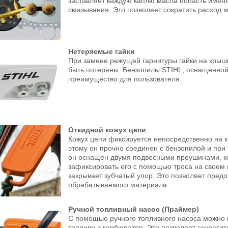
заставляет каждую каплю масла попасть именно
смазывания. Это позволяет сократить расход м
Нетеряемые гайки
При замене режущей гарнитуры гайки на крышк
быть потеряны. Бензопилы STIHL, оснащенно
преимущество для пользователя.
Откидной кожух цепи
Кожух цепи фиксируется непосредственно на к
этому он прочно соединен с бензопилой и при 
он оснащен двумя подвесными проушинами, к
зафиксировать его с помощью троса на своем
закрывает зубчатый упор. Это позволяет пред
обрабатываемого материала.
Ручной топливный насос (Праймер)
С помощью ручного топливного насоса можно 
топливо в карбюратор. Это позволяет сократит