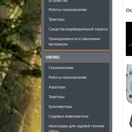
устройства
О
Роботы-газонокосилки
Тракторы
Средства индивидуальной защиты
Принадлежности и смазочные
материалы
VIKING
Газонокосилки
Роботы-газонокосилки
Аэраторы
Тракторы
Культиваторы
Садовые измельчители
Аксессуары для садовой техники
Viking