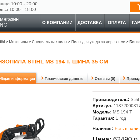
ница 10:00 - 20:00
енье 10:00 - 18:00
магазин
О КОМПАНИИ
ДОСТАВКА
ОПЛАТА
ГА
ING
tihl
>
Мотопилы
>
Специальные пилы
>
Пилы для ухода за деревьями
>
Бензо
ЗОПИЛА STIHL MS 194 T, ШИНА 35 СМ
Общая информация
Технические данные
Отзывы (0)
Прина
Производитель:
Stihl
Артикул:
1137200031
Модель:
MS 194 T
Гарантия:
1 год
Наличие:
Есть в нали
Цена:
62490 р.