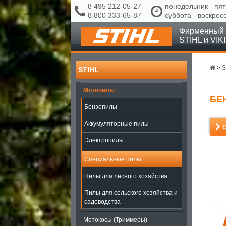
8 495 212-05-27
понедельник - пят
8 800 333-65-87
суббота - воскрес
Фирменный 
STIHL и VIK
>
S
STIHL
Мотопилы
БЕН
Бензопилы
Аккумуляторные пилы
Электропилы
Специальные пилы
Пилы для лесного хозяйства
Пилы для сельского хозяйства и
садоводства
Мотокосы (Триммеры)