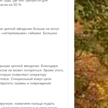
 туда, где оно требуется для
асла на 50 %.
е цепной звёздочки больше не могут
й «нетеряемыми» гайками. Большое
рышке цепной звездочки. Благодаря
этом не может потеряться. Кроме этого,
оторые позволяют оператору
 поясе. Специальный кожух цепи
отвратить травмы и повреждения
вручную, нажатием пальца подать
ь количество пусковых рывков после