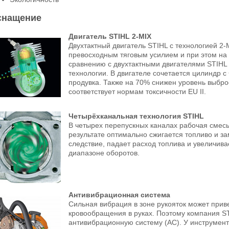
снащение
Двигатель STIHL 2-MIX
Двухтактный двигатель STIHL с технологией 2
превосходным тяговым усилием и при этом на
сравнению с двухтактными двигателями STIHL 
технологии. В двигателе сочетается цилиндр с
продувка. Также на 70% снижен уровень выбро
соответствует нормам токсичности EU II.
Четырёхканальная технология STIHL
В четырех перепускных каналах рабочая смес
результате оптимально сжигается топливо и з
следствие, падает расход топлива и увеличив
диапазоне оборотов.
Антивибрационная система
Сильная вибрация в зоне рукояток может при
кровообращения в руках. Поэтому компания 
антивибрационную систему (АС). У инструмент