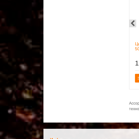
Ц
5
1
В сравнение
В сравнен
Ассор
техно