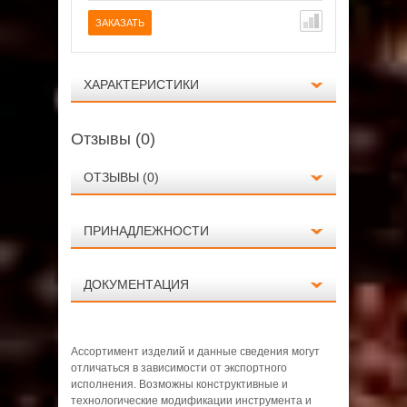
авнение
В сравнение
ЗАКАЗАТЬ
ЗАКАЗАТ
ХАРАКТЕРИСТИКИ
Отзывы (0)
ОТЗЫВЫ (0)
ПРИНАДЛЕЖНОСТИ
Технические данные
Вес, кг
3.7
ДОКУМЕНТАЦИЯ
ПОКАЗАТЬ ВСЕ
Длина шины, дюйм/см
12 / 30
Инструкция по эксплуатации: Stihl MS
Нет отзывов о данном товаре.
Количество звеньев, шт
44
Ассортимент изделий и данные сведения могут
отличаться в зависимости от экспортного
Натяжение цепи
боковое
201 T
исполнения. Возможны конструктивные и
Толщина цепи, мм
1,3
Написать отзыв
технологические модификации инструмента и