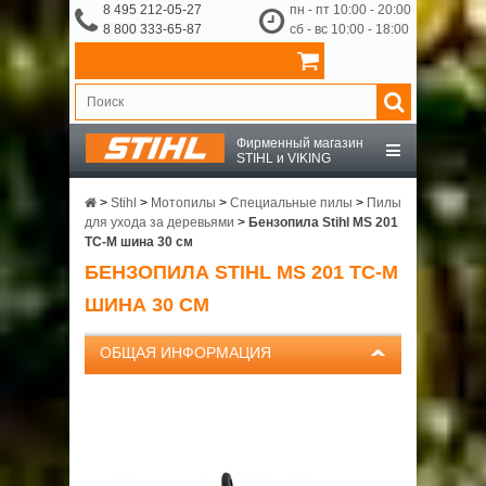
8 495 212-05-27
пн - пт 10:00 - 20:00
8 800 333-65-87
сб - вс 10:00 - 18:00
Фирменный магазин
STIHL и VIKING
STIHL
>
Stihl
>
Мотопилы
>
Специальные пилы
>
Пилы
для ухода за деревьями
>
Бензопила Stihl MS 201
TC-M шина 30 см
VIKING
БЕНЗОПИЛА STIHL MS 201 TC-M
ШИНА 30 СМ
OCHSENKOPF
ОБЩАЯ ИНФОРМАЦИЯ
ПРИНАДЛЕЖНОСТИ
О КОМПАНИИ
ДОСТАВКА