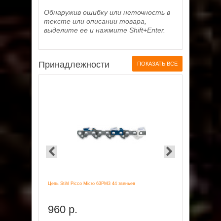
Обнаружив ошибку или неточность в
тексте или описании товара,
выделите ее и нажмите Shift+Enter.
Принадлежности
ПОКАЗАТЬ ВСЕ
Цепь Stihl Picco Micro 63PM3 44 звеньев
Заточное устр
960 р.
5990 