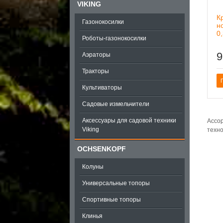
VIKING
К
Газонокосилки
н
0
Роботы-газонокосилки
9
Аэраторы
Тракторы
Культиваторы
Садовые измельчители
Аксессуары для садовой техники
Ассор
Viking
техно
OCHSENKOPF
Колуны
Универсальные топоры
Спортивные топоры
Клинья