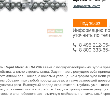
Запросить счет
Под заказ
Информацию по
уточнить по те
8 495 212-05
8 800 333-65
пь Rapid Micro 46RM 284 звена
с полудолотообразным зубом пред
зяйства, а также строительства. Задняя часть режущего зуба прип
еет мягкий рез. Тонкая, с боковым уплощением форма зуба цепи у
ким образом, при любой породе дерева, а также замерзшей древес
зультаты реза. Вытянутый вперед ограничитель глубины уменьшает 
иводит к очень спокойной работе. Твердое хромирование режущих
омового слоя обеспечивает отличную стойкость и оптимальный сро