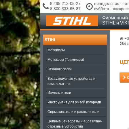
8 495 212-05-27
понедельник - пят
8 800 333-65-87
суббота - воскрес
Фирменный 
STIHL и VIK
>
S
STIHL
284 
Мотопилы
Мотокосы (Триммеры)
ЦЕП
Газонокосилки
Воздуходувные устройства и
измельчители
Измельчители
Инструмент для живой изгороди
Опрыскиватели и распылители
Цепные бензорезы и абразивно-
отрезные устройства