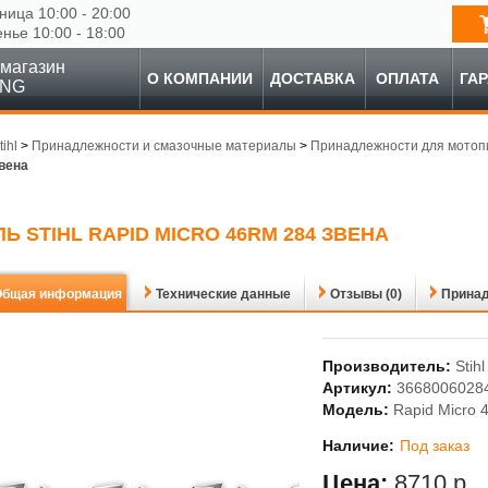
ница 10:00 - 20:00
енье 10:00 - 18:00
магазин
О КОМПАНИИ
ДОСТАВКА
ОПЛАТА
ГА
ING
tihl
>
Принадлежности и смазочные материалы
>
Принадлежности для мотоп
звена
Ь STIHL RAPID MICRO 46RM 284 ЗВЕНА
Общая информация
Технические данные
Отзывы (0)
Прина
Производитель:
Stihl
Артикул:
3668006028
Модель:
Rapid Micro 
Наличие:
Под заказ
Цена:
8710 р.