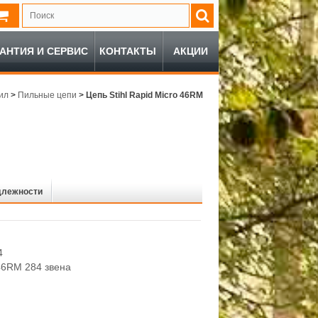
РАНТИЯ И СЕРВИС
КОНТАКТЫ
АКЦИИ
ил
>
Пильные цепи
>
Цепь Stihl Rapid Micro 46RM
длежности
4
46RM 284 звена