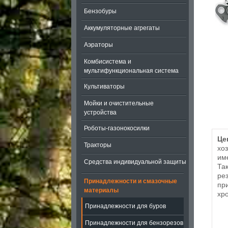
Бензобуры
Аккумуляторные агрегаты
Аэраторы
Комбисистема и
мультифункциональная система
Культиваторы
Мойки и очистительные
устройства
Роботы-газонокосилки
Це
Тракторы
хо
им
Средства индивидуальной защиты
Та
ре
Принадлежности и смазочные
пр
материалы
хр
Принадлежности для буров
Принадлежности для бензорезов