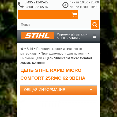
8 495 212-05-27
пн - пт 10:00 - 20:00
8 800 333-65-87
сб - вс 10:00 - 18:00
Фирменный магазин
STIHL и VIKING
STIHL
>
Stihl
>
Принадлежности и смазочные
материалы
>
Принадлежности для мотопил
>
Пильные цепи
>
Цепь Stihl Rapid Micro Comfort
VIKING
25RMC 62 звена
ЦЕПЬ STIHL RAPID MICRO
OCHSENKOPF
COMFORT 25RMC 62 ЗВЕНА
ПРИНАДЛЕЖНОСТИ
ОБЩАЯ ИНФОРМАЦИЯ
О КОМПАНИИ
ДОСТАВКА