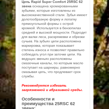
Цепь Rapid Super Comfort 25RSC 62
звена
оснащена хромированными
зубьями, которые изготовлены из
высококачественной стали. Зубья имеют
долотообразную форму и лопатку
прямоугольной формы с острой
кромкой. Используется в бензопилах
средней и высокой мощности. Подходит
для валки леса, раскряжевки и обрезки
сучьев. На зубьях цепи расположена
маркировка, которая показывает
степень износа и позволяет правильно
соблюдать угол при заточке цепи. На
ведущих звеньях расположены
смазочные каналы, по которым масло
поступает на шарниры, равномерно
смазывая цепь, что продлевает срок
службы.
Рекомендуется избегать
загрязненной и абразивной среды.
Особенности и
преимущества 25RSС 62
звена: