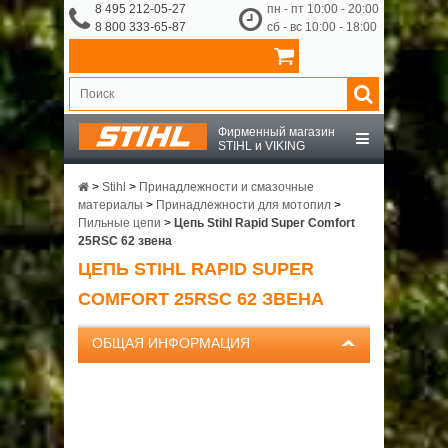
8 495 212-05-27
пн - пт 10:00 - 20:00
8 800 333-65-87
сб - вс 10:00 - 18:00
Фирменный магазин
STIHL и VIKING
STIHL
>
Stihl
>
Принадлежности и смазочные
материалы
>
Принадлежности для мотопил
>
Пильные цепи
>
Цепь Stihl Rapid Super Comfort
VIKING
25RSC 62 звена
ЦЕПЬ STIHL RAPID SUPER
OCHSENKOPF
COMFORT 25RSC 62 ЗВЕНА
ПРИНАДЛЕЖНОСТИ
ОБЩАЯ ИНФОРМАЦИЯ
О КОМПАНИИ
ДОСТАВКА