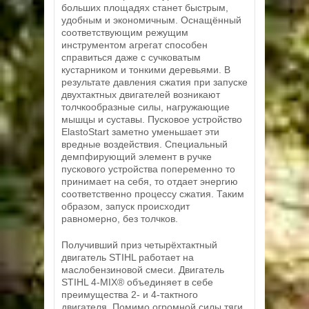
больших площадях станет быстрым,
удобным и экономичным. Оснащённый
соответствующим режущим
инструментом агрегат способен
справиться даже с сучковатым
кустарником и тонкими деревьями. В
результате давления сжатия при запуске
двухтактных двигателей возникают
толчкообразные силы, нагружающие
мышцы и суставы. Пусковое устройство
ElastoStart заметно уменьшает эти
вредные воздействия. Специальный
демпфирующий элемент в ручке
пускового устройства попеременно то
принимает на себя, то отдает энергию
соответственно процессу сжатия. Таким
образом, запуск происходит
равномерно, без толчков.
Получивший приз четырёхтактный
двигатель STIHL работает на
маслобензиновой смеси. Двигатель
STIHL 4-MIX® объединяет в себе
преимущества 2- и 4-тактного
двигателя. Помимо огромной силы тяги