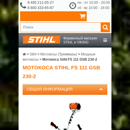
8 495 212-05-27
пн - пт 10:00 - 20:00
8 800 333-65-87
сб - вс 10:00 - 18:00
Фирменный магазин
STIHL и VIKING
STIHL
>
Stihl
>
Мотокосы (Триммеры)
>
Мощные
мотокосы
>
Мотокоса Stihl FS 111 GSB 230-2
МОТОКОСА STIHL FS 111 GSB
VIKING
230-2
OCHSENKOPF
ОБЩАЯ ИНФОРМАЦИЯ
ПРИНАДЛЕЖНОСТИ
О КОМПАНИИ
ДОСТАВКА