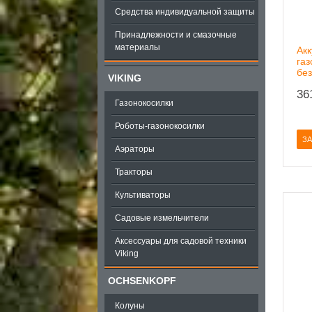
Средства индивидуальной защиты
Принадлежности и смазочные
материалы
Ак
газ
без
VIKING
36
Газонокосилки
Роботы-газонокосилки
ЗА
Аэраторы
Тракторы
Культиваторы
Садовые измельчители
Аксессуары для садовой техники
Viking
OCHSENKOPF
Колуны