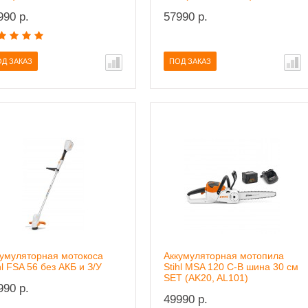
990 р.
57990 р.
Д ЗАКАЗ
ПОД ЗАКАЗ
кумуляторная мотокоса
Аккумуляторная мотопила
hl FSA 56 без АКБ и З/У
Stihl MSA 120 C-B шина 30 см
SET (AK20, AL101)
990 р.
49990 р.