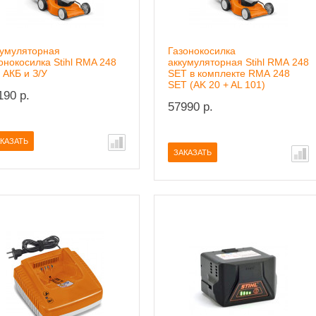
кумуляторная
Газонокосилка
онокосилка Stihl RMA 248
аккумуляторная Stihl RМА 248
 АКБ и З/У
SET в комплекте RМА 248
SET (AK 20 + AL 101)
190 р.
57990 р.
КАЗАТЬ
ЗАКАЗАТЬ