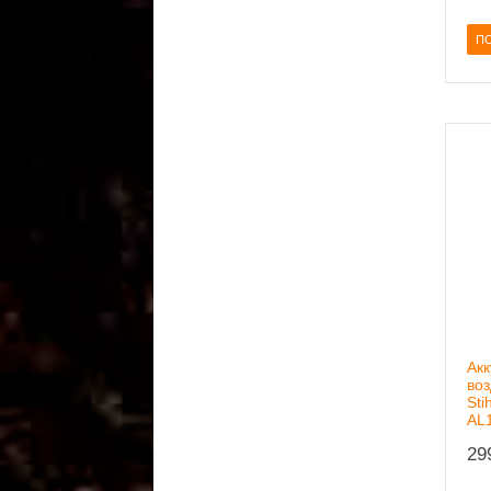
ПО
Ак
воз
Sti
AL
29