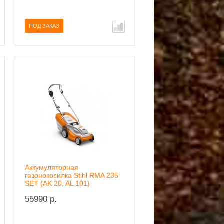
ПОД ЗАКАЗ
Аккумуляторная
газонокосилка Stihl RMA 235
SET (AK 20, AL 101)
55990 р.