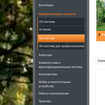
Бензобуры
Аккумуляторные агрегаты
AS-система
AI-линия
Аэ
AK-система
AP-система для профессионалов
Аэраторы
Сорт
Комбисистема и
мультифункциональная система
Культиваторы
Мойки и очистительные
устройства
Роботы-газонокосилки
Тракторы