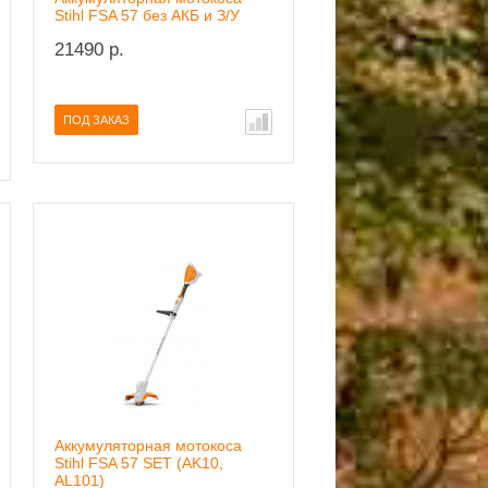
Stihl FSA 57 без АКБ и З/У
21490 р.
ПОД ЗАКАЗ
Аккумуляторная мотокоса
Stihl FSA 57 SET (AK10,
AL101)