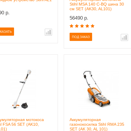
Stihl MSA 140 C-BQ шина 30
см SET (AK30, AL101)
90 р.
56490 р.
КАЗАТЬ
ПОД ЗАКАЗ
кумуляторная мотокоса
Аккумуляторная
hl FSA 56 SET (AK10,
газонокосилка Stihl RMA 235
101)
SET (AK 30, AL 101)