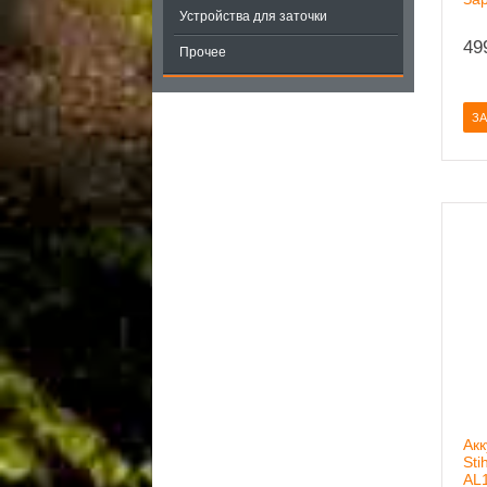
Устройства для заточки
49
Прочее
ЗА
Ак
Sti
AL