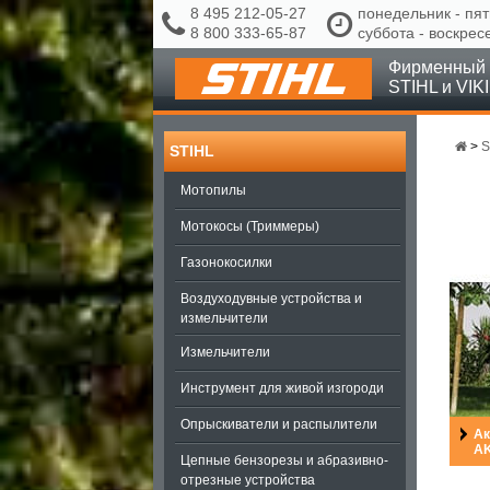
8 495 212-05-27
понедельник - пят
8 800 333-65-87
суббота - воскрес
Фирменный 
STIHL и VIK
>
S
STIHL
Мотопилы
Мотокосы (Триммеры)
Газонокосилки
Воздуходувные устройства и
измельчители
Измельчители
Инструмент для живой изгороди
Опрыскиватели и распылители
Ак
A
Цепные бензорезы и абразивно-
отрезные устройства