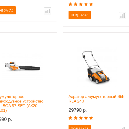
Д ЗАКАЗ
ПОД ЗАКАЗ
кумуляторное
Аэратор аккумуляторный Stihl
духодувное устройство
RLA 240
hl BGA 57 SET (АК20,
29790 р.
101)
990 р.
ПОД ЗАКАЗ