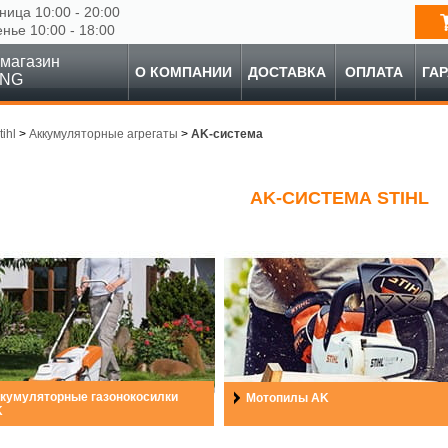
ница 10:00 - 20:00
енье 10:00 - 18:00
магазин
О КОМПАНИИ
ДОСТАВКА
ОПЛАТА
ГА
ING
tihl
>
Аккумуляторные агрегаты
>
AK-система
AK-СИСТЕМА STIHL
кумуляторные газонокосилки
Мотопилы AK
K