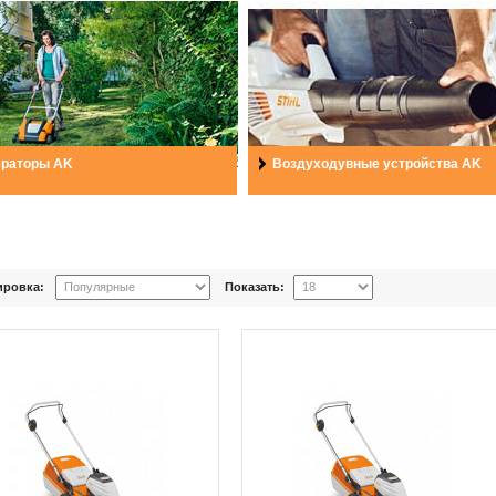
раторы AK
Воздуходувные устройства AK
ировка:
Показать: