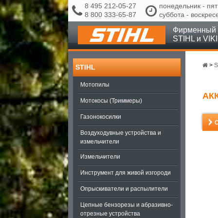
8 495 212-05-27
понедельник - пят
8 800 333-65-87
суббота - воскрес
Фирменный 
STIHL и VIK
>
S
STIHL
Мотопилы
АК
Мотокосы (Триммеры)
Газонокосилки
Воздуходувные устройства и
измельчители
Измельчители
Инструмент для живой изгороди
Опрыскиватели и распылители
Цепные бензорезы и абразивно-
отрезные устройства