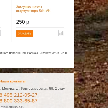
Заглушка шахты
Зарядное устройст
аккумулятора Stihl AK
AL101
250 р.
4990 р.
ЗАКАЗАТЬ
ЗАКАЗАТЬ
ортного исполнения. Возможны конструктивные и
Наши контакты
г. Москва, ул. Кантемировская, 58, 2 этаж
8 495 212-05-27
8 800 333-65-87
info@strussia.ru