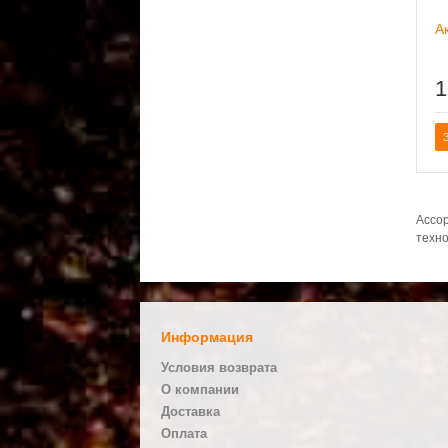
А
1
Ассор
техно
Информация
Условия возврата
О компании
Доставка
Оплата