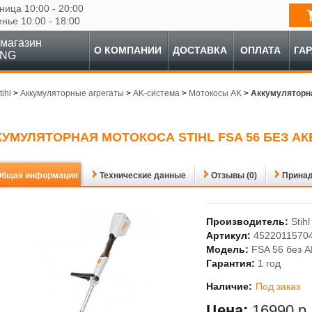
ница 10:00 - 20:00
енье 10:00 - 18:00
магазин
О КОМПАНИИ
ДОСТАВКА
ОПЛАТА
ГА
ING
tihl
>
Аккумуляторные агрегаты
>
AK-система
>
Мотокосы AK
>
Аккумуляторная
КУМУЛЯТОРНАЯ МОТОКОСА STIHL FSA 56 БЕЗ АКБ
Общая информация
Технические данные
Отзывы (0)
Прина
Производитель:
Stihl
Артикул:
4522011570
Модель:
FSA 56 без А
Гарантия:
1 год
Наличие:
Под заказ
Цена:
16990 р.