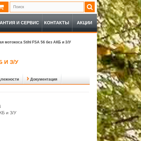
РАНТИЯ И СЕРВИС
КОНТАКТЫ
АКЦИИ
 мотокоса Stihl FSA 56 без АКБ и З/У
 И З/У
длежности
Документация
4
КБ и З/У