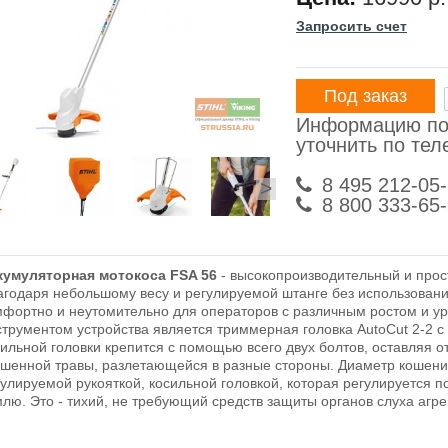
Запросить счет
Под заказ
Информацию по
уточнить по те
8 495 212-05
>
8 800 333-65
кумуляторная мотокоса FSA 56
- высокопроизводительный и прос
агодаря небольшому весу и регулируемой штанге без использовани
мфортно и неутомительно для операторов с различным ростом и у
струментом устройства является триммерная головка AutoCut 2-2 с
сильной головки крепится с помощью всего двух болтов, оставляя 
ошенной травы, разлетающейся в разные стороны. Диаметр кошени
гулируемой рукояткой, косильной головкой, которая регулируется 
лю. Это - тихий, не требующий средств защиты органов слуха агрег