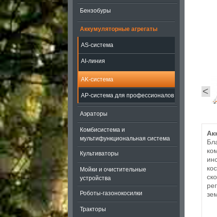
Бензобуры
Аккумуляторные агрегаты
AS-система
AI-линия
AK-система
<
AP-система для профессионалов
Аэраторы
Комбисистема и
Ак
мультифункциональная система
Бл
ко
Культиваторы
ин
ко
Мойки и очистительные
ск
устройства
ре
Роботы-газонокосилки
зем
Тракторы