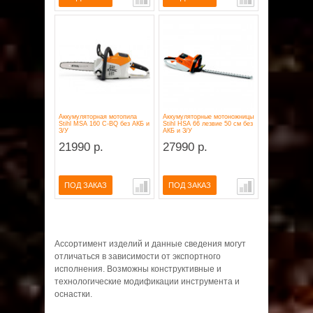
Аккумуляторная мотопила
Аккумуляторные мотоножницы
Stihl MSA 160 C-BQ без АКБ и
Stihl HSA 66 лезвие 50 см без
З/У
АКБ и З/У
21990 р.
27990 р.
ПОД ЗАКАЗ
ПОД ЗАКАЗ
Ассортимент изделий и данные сведения могут
отличаться в зависимости от экспортного
исполнения. Возможны конструктивные и
технологические модификации инструмента и
оснастки.