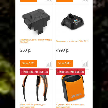
Заглушка шахты аккумулятора
Зарядное устройство Stihl AL1
Stihl AK
250 р.
4990 р.
ЗАКАЗАТЬ
ЗАКАЗАТЬ
Ликвидация склада
Ликвидация склада
Лямка Stihl к ремню для
Сумочка Stihl к ремню для
аккумулятора
аккумулятора