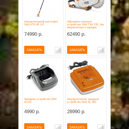
Аккумуляторный высоторез
Абразивно-отрезное
Stihl HTA 86 1/4
устройство Stihl TSA 230, без
аккумулятора и зарядки
74990 р.
62490 р.
ЗАКАЗАТЬ
ЗАКАЗАТЬ
Зарядное устройство Stihl
Аккумуляторное зарядное
AL101
устройство Stihl AL 500
4990 р.
28990 р.
ЗАКАЗАТЬ
ЗАКАЗАТЬ