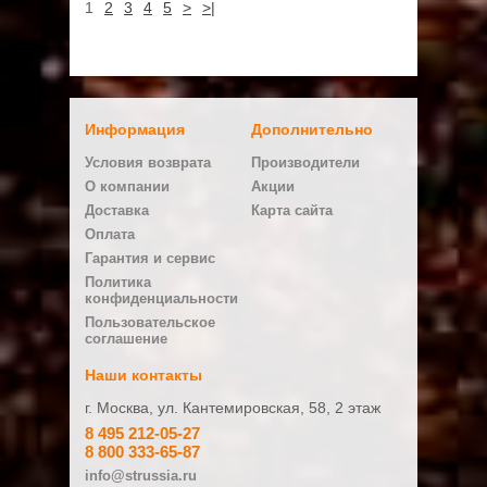
1
2
3
4
5
>
>|
Информация
Дополнительно
Условия возврата
Производители
О компании
Акции
Доставка
Карта сайта
Оплата
Гарантия и сервис
Политика
конфиденциальности
Пользовательское
соглашение
Наши контакты
г. Москва, ул. Кантемировская, 58, 2 этаж
8 495 212-05-27
8 800 333-65-87
info@strussia.ru