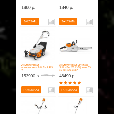
1860 р.
1840 р.
ЗАКАЗАТЬ
ЗАКАЗАТЬ
Аккумуляторная
Аккумуляторная мотопила
газонокосилка Stihl RМА 765
Stihl MSA 200 C-BQ шина 35
V
см без АКБ и З/У
153990 р.
239990 р.
46490 р.
ПОД ЗАКАЗ
ПОД ЗАКАЗ