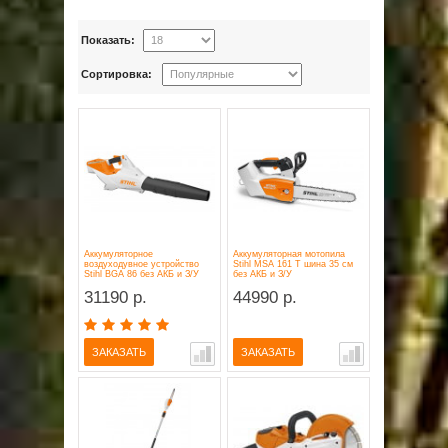
Показать:
Сортировка:
Аккумуляторное
Аккумуляторная мотопила
воздуходувное устройство
Stihl MSA 161 T шина 35 см
Stihl BGA 86 без АКБ и З/У
без АКБ и З/У
31190 р.
44990 р.
ЗАКАЗАТЬ
ЗАКАЗАТЬ