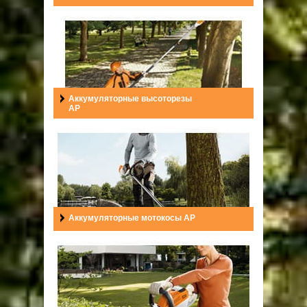
ОПЛАТА
ГАРАНТИЯ И СЕРВИС
ПОЛЬЗОВАТЕЛЬСКОЕ СОГЛАШЕНИЕ
Аккумуляторные высоторезы
AP
КОНТАКТЫ
АКЦИИ
Аккумуляторные мотокосы AP