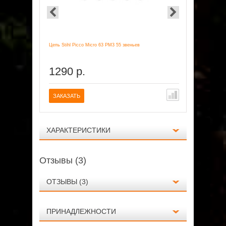
Цепь Stihl Picco Micro 63 PM3 55 звеньев
Аккумуляторн
1290 р.
28990
ЗАКАЗАТЬ
ЗАКАЗАТ
ХАРАКТЕРИСТИКИ
Отзывы (3)
ОТЗЫВЫ (3)
ПРИНАДЛЕЖНОСТИ
Технические данные