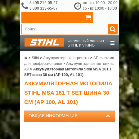
8 495 212-05-27
пн - пт 10:00 - 20:00
8 800 333-65-87
сб - вс 10:00 - 18:00
Фирменный магазин
STIHL и VIKING
STIHL
>
Stihl
>
Аккумуляторные агрегаты
>
AP-система
для профессионалов
>
Аккумуляторные мотопилы
AP
>
Аккумуляторная мотопила Stihl MSA 161 T
VIKING
SET шина 30 см (AP 100, AL 101)
АККУМУЛЯТОРНАЯ МОТОПИЛА
OCHSENKOPF
STIHL MSA 161 T SET ШИНА 30
СМ (AP 100, AL 101)
ПРИНАДЛЕЖНОСТИ
ОБЩАЯ ИНФОРМАЦИЯ
О КОМПАНИИ
ДОСТАВКА