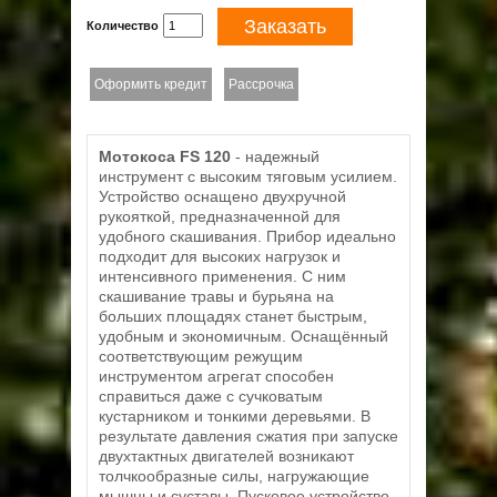
Заказать
Количество
Оформить кредит
Рассрочка
Мотокоса FS 120
- надежный
инструмент с высоким тяговым усилием.
Устройство оснащено двухручной
рукояткой, предназначенной для
удобного скашивания. Прибор идеально
подходит для высоких нагрузок и
интенсивного применения. С ним
скашивание травы и бурьяна на
больших площадях станет быстрым,
удобным и экономичным. Оснащённый
соответствующим режущим
инструментом агрегат способен
справиться даже с сучковатым
кустарником и тонкими деревьями. В
результате давления сжатия при запуске
двухтактных двигателей возникают
толчкообразные силы, нагружающие
мышцы и суставы. Пусковое устройство