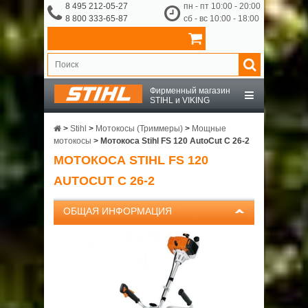
8 495 212-05-27
пн - пт 10:00 - 20:00
8 800 333-65-87
сб - вс 10:00 - 18:00
Фирменный магазин
STIHL и VIKING
STIHL
>
Stihl
>
Мотокосы (Триммеры)
>
Мощные
мотокосы
>
Мотокоса Stihl FS 120 AutoCut C 26-2
МОТОКОСА STIHL FS 120
VIKING
AUTOCUT C 26-2
OCHSENKOPF
ОБЩАЯ ИНФОРМАЦИЯ
ПРИНАДЛЕЖНОСТИ
О КОМПАНИИ
ДОСТАВКА