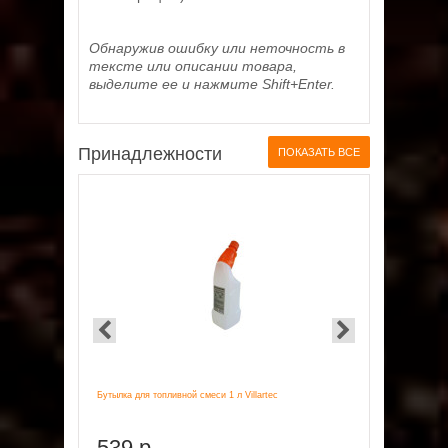
Обнаружив ошибку или неточность в
тексте или описании товара,
выделите ее и нажмите Shift+Enter.
Принадлежности
ПОКАЗАТЬ ВСЕ
Головка трим
Бутылка для топливной смеси 1 л Villartec
левая) Быстр
539 р.
875 р