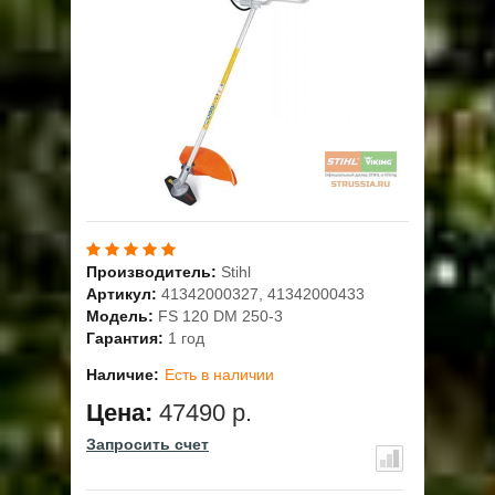
ОПЛАТА
ГАРАНТИЯ И СЕРВИС
ПОЛЬЗОВАТЕЛЬСКОЕ СОГЛАШЕНИЕ
КОНТАКТЫ
АКЦИИ
Производитель:
Stihl
Артикул:
41342000327, 41342000433
Модель:
FS 120 DM 250-3
Гарантия:
1 год
Наличие:
Есть в наличии
Цена:
47490 р.
Запросить счет