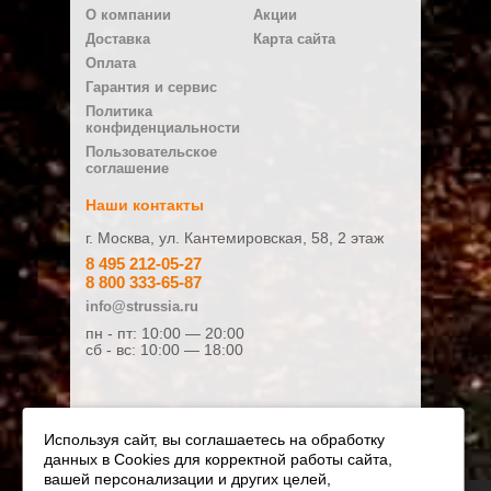
Ваше имя:
О компании
Акции
Доставка
Карта сайта
Оплата
E-mail
Гарантия и сервис
Политика
конфиденциальности
Плюсы
Пользовательское
соглашение
Наши контакты
г. Москва, ул. Кантемировская, 58, 2 этаж
Минусы
8 495 212-05-27
8 800 333-65-87
info@strussia.ru
пн - пт: 10:00 — 20:00
сб - вс: 10:00 — 18:00
Ваш отзыв:
Используя сайт, вы соглашаетесь на обработку
данных в Cookies для корректной работы сайта,
Оценка:
вашей персонализации и других целей,