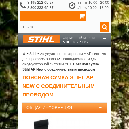
8 495 212-05-27
пн - пт 10:00 - 20:00
8 800 333-65-87
сб - вс 10:00 - 18:00
Фирменный магазин
STIHL и VIKING
STIHL
>
Stihl
>
Аккумуляторные агрегаты
>
AP-система
для профессионалов
>
Принадлежности для
аккумуляторной системы AP
>
Поясная сумка
VIKING
Stihl AP New с соединительным проводом
ПОЯСНАЯ СУМКА STIHL AP
OCHSENKOPF
NEW С СОЕДИНИТЕЛЬНЫМ
ПРОВОДОМ
ПРИНАДЛЕЖНОСТИ
ОБЩАЯ ИНФОРМАЦИЯ
О КОМПАНИИ
ДОСТАВКА