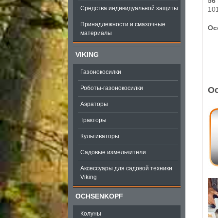
56
Средства индивидуальной защиты
101
Принадлежности и смазочные
Ос
материалы
VIKING
Газонокосилки
Роботы-газонокосилки
О
Аэраторы
Тракторы
Культиваторы
Садовые измельчители
Аксессуары для садовой техники
Viking
OCHSENKOPF
Колуны