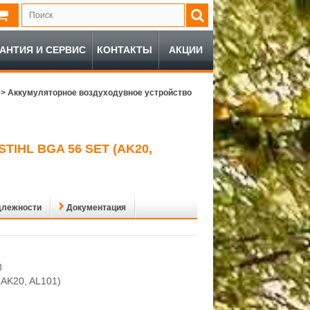
РАНТИЯ И СЕРВИС
КОНТАКТЫ
АКЦИИ
>
Аккумуляторное воздуходувное устройство
HL BGA 56 SET (AK20,
длежности
Документация
8
(AK20, AL101)