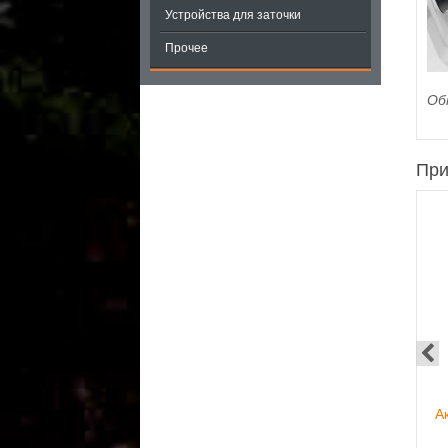
Устройства для заточки
Прочее
Об
При
А