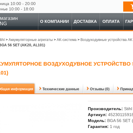
ница 10:00 - 20:00
енье 10:00 - 18:00
магазин
О КОМПАНИИ
ДОСТАВКА
ОПЛАТА
ГА
ING
tihl
>
Аккумуляторные агрегаты
>
AK-система
>
Воздуходувные устройства AK
 BGA 56 SET (AK20, AL101)
КУМУЛЯТОРНОЕ ВОЗДУХОДУВНОЕ УСТРОЙСТВО STI
01)
Общая информация
Технические данные
Отзывы (0)
Прина
Производитель:
Stihl
Артикул:
4523011591
Модель:
BGA 56 SET 
Гарантия:
1 год