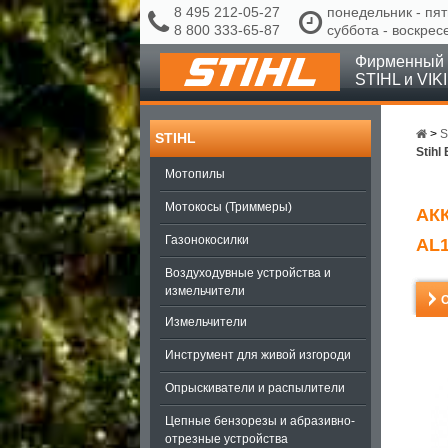
8 495 212-05-27
понедельник - пят
8 800 333-65-87
суббота - воскрес
Фирменный 
STIHL и VIK
>
S
STIHL
Stihl
Мотопилы
Мотокосы (Триммеры)
АК
Газонокосилки
AL1
Воздуходувные устройства и
измельчители
Измельчители
Инструмент для живой изгороди
Опрыскиватели и распылители
Цепные бензорезы и абразивно-
отрезные устройства