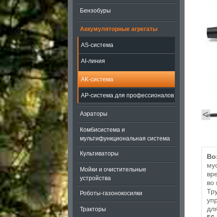
Бензобуры
Аккумуляторные агрегаты
AS-система
AI-линия
AK-система
AP-система для профессионалов
<
Аэраторы
Комбисистема и
мультифункциональная система
Культиваторы
Во
му
Мойки и очистительные
вр
устройства
во
Тр
Роботы-газонокосилки
уп
дл
Тракторы