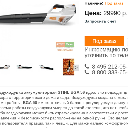
Наличие:
Под заказ
Цена:
29990 р.
Запросить счет
Под заказ
Информацию по
уточнить по те
8 495 212-05
>
8 800 333-65
здуходувка аккумуляторная STIHL BGA 56
идеально подходит для
сора с территории всего дома и сада. Воздуходувка создана с мыс
емя работы,
BGA 56
имеет отличный баланс, регулируемую длину т
 время работы воздуходувки умерен до такой степени, что нет нео
уба воздуходувки может быть отрегулирована в соответствии с рос
равления и безописаности расположены на одной ручке. Это делае
я пользователя правши, так и левши. Для максимально комфортног