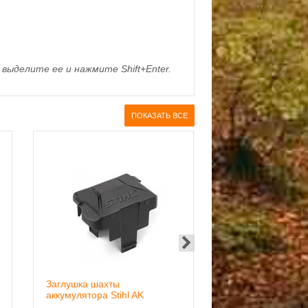
выделите ее и нажмите Shift+Enter.
ПОКАЗАТЬ ВСЕ
Заглушка шахты
Зарядное устройст
аккумулятора Stihl AK
AL101